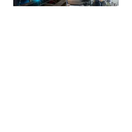
Unser Reparatur-Portfolio
Türen und Fenster
deren Zubehör wie Obentürschließer und
Beschlagwechsel
Instandsetzung von Geländern und
Absturzsicherungen
Balkon- und Treppengeländer
Metalltore und Metallvordächer